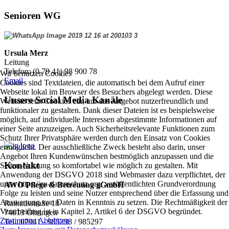
Senioren WG
Ursula Merz
Leitung
Telefon: (0 79 41) 98 900 78
Wir benutzen Cookies
Email
Cookies sind Textdateien, die automatisch bei dem Aufruf einer
Webseite lokal im Browser des Besuchers abgelegt werden. Diese
Unsere Social Media Kanäle
Website setzt Cookies ein, um das Angebot nutzerfreundlich und
funktionaler zu gestalten. Dank dieser Dateien ist es beispielsweise
möglich, auf individuelle Interessen abgestimmte Informationen auf
einer Seite anzuzeigen. Auch Sicherheitsrelevante Funktionen zum
Schutz Ihrer Privatsphäre werden durch den Einsatz von Cookies
ermöglicht. Der ausschließliche Zweck besteht also darin, unser
Angebot Ihren Kundenwünschen bestmöglich anzupassen und die
Kontakt
Seiten-Nutzung so komfortabel wie möglich zu gestalten. Mit
Anwendung der DSGVO 2018 sind Webmaster dazu verpflichtet, der
unter https://eu-datenschutz.org/ veröffentlichten Grundverordnung
AWO Pflege & Betreuung gGmbH
Folge zu leisten und seine Nutzer entsprechend über die Erfassung und
Auswertung von Daten in Kenntnis zu setzen. Die Rechtmäßigkeit der
Rathausstraße 18
Verarbeitung ist in Kapitel 2, Artikel 6 der DSGVO begründet.
74613 Öhringen
Zustimmen
Ablehnen
Tel.: 07941 - 985298 / 985297