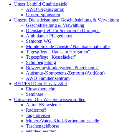
Unser Leitbild
Qualitätsziele
AWO Organigramm
Unsere Sponsoren
Unsere Dienstleistungen
Geschäftsleitung & Verwaltung
Geschäftsleitung & Verwaltung
Dienstagstreff für Senioren in Öhringen
Ambulanter Pflegedienst
Senioren WG
Mobile Soziale Dienste / Nachbarschaftshilfe
Tagespflege "Haus am Hofgarten"
Tagespflege "Kesseläcker"
Schulbegleitung
Bewegungskindergarten "Purzelbaum"
Autismus-Kompetenz-Zentrum (AutKom)
AWO Familienzentrum
BFD/FSJ
Dein Einsatz zählt
Einsatzbereiche
Seminare
Ortsverein Öhr
Was Sie wissen sollten
Aktuell/Newsletter
Radlertreff
Jugendreisen
Mutter-/Vater- Kind-Kurberatungsstelle
Taschengeldbörse
Mitglied werden