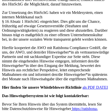
des HinSchG die Möglichkeit, darauf hinzuweisen.
Zur Umsetzung des HinSchG haben wir ein Meldesystem, einen
internen Meldekanal nach
§ 16 Absatz 1 HinSchG eingerichtet. Dies gibt uns die Chance,
frühzeitig auf etwaige Gesetzesverstöße (Straftaten und
Ordnungswidrigkeiten) zu reagieren und diese abzustellen. Darüber
hinaus trägt es maßgeblich zu einer offenen Unternehmenskultur
bei, in der unsere sozialen Werte transparent gelebt werden können.
Hierfür kooperiert die AWO mit Ratisbona Compliance GmbH, die
uns, der AWO, und dem/der Hinweisgeber*in als vertrauenswürdige
Partnerin und mit sachkundiger Expertise zur Seite steht. Diese
nimmt die eingehenden Hinweise entgegen, informiert den/die
Hinweisgeber*in über den Eingang der Meldung, bewertet den
Hinweis aus rechtlicher Perspektive, leitet entsprechende
Maßnahmen ein und informiert den/die Hinweisgeber*in spätestens
drei Monate nach Hinweisabgabe über die ergriffenen Maßnahmen.
Hier finden Sie unsere Whistleblower-Richtlinie
als PDF DATEI
Das Hinweisgebersystem ist wie folgt kontaktierbar:
Bevor Sie Ihren Hinweis über das System übermitteln, lesen Sie
bitte Datenschutzhinweise für Hinweisgeber
https://ratisbona-