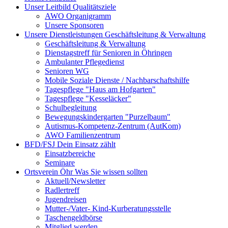
Unser Leitbild
Qualitätsziele
AWO Organigramm
Unsere Sponsoren
Unsere Dienstleistungen
Geschäftsleitung & Verwaltung
Geschäftsleitung & Verwaltung
Dienstagstreff für Senioren in Öhringen
Ambulanter Pflegedienst
Senioren WG
Mobile Soziale Dienste / Nachbarschaftshilfe
Tagespflege "Haus am Hofgarten"
Tagespflege "Kesseläcker"
Schulbegleitung
Bewegungskindergarten "Purzelbaum"
Autismus-Kompetenz-Zentrum (AutKom)
AWO Familienzentrum
BFD/FSJ
Dein Einsatz zählt
Einsatzbereiche
Seminare
Ortsverein Öhr
Was Sie wissen sollten
Aktuell/Newsletter
Radlertreff
Jugendreisen
Mutter-/Vater- Kind-Kurberatungsstelle
Taschengeldbörse
Mitglied werden