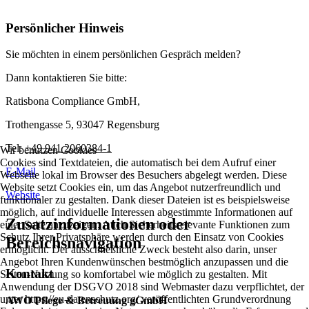
Persönlicher Hinweis
Sie möchten in einem persönlichen Gespräch melden?
Dann kontaktieren Sie bitte:
Ratisbona Compliance GmbH,
Trothengasse 5, 93047 Regensburg
Tel:
+49 941 2060384-1
Wir benutzen Cookies
Cookies sind Textdateien, die automatisch bei dem Aufruf einer
E-Mail
Webseite lokal im Browser des Besuchers abgelegt werden. Diese
Website setzt Cookies ein, um das Angebot nutzerfreundlich und
Website
funktionaler zu gestalten. Dank dieser Dateien ist es beispielsweise
möglich, auf individuelle Interessen abgestimmte Informationen auf
Zusatzinformationen oder
einer Seite anzuzeigen. Auch Sicherheitsrelevante Funktionen zum
Schutz Ihrer Privatsphäre werden durch den Einsatz von Cookies
Bereichsnavigation
ermöglicht. Der ausschließliche Zweck besteht also darin, unser
Angebot Ihren Kundenwünschen bestmöglich anzupassen und die
Kontakt
Seiten-Nutzung so komfortabel wie möglich zu gestalten. Mit
Anwendung der DSGVO 2018 sind Webmaster dazu verpflichtet, der
unter https://eu-datenschutz.org/ veröffentlichten Grundverordnung
AWO Pflege & Betreuung gGmbH