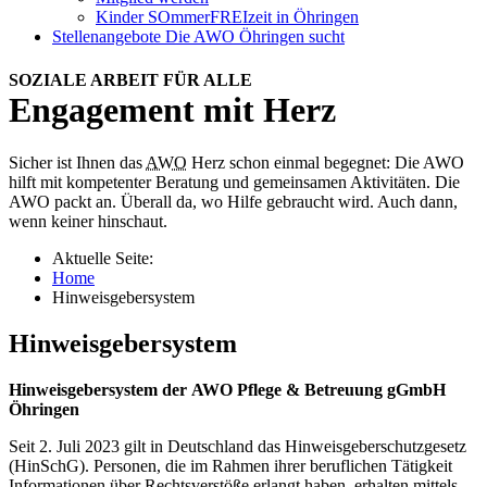
Kinder SOmmerFREIzeit in Öhringen
Stellenangebote
Die AWO Öhringen sucht
SOZIALE ARBEIT FÜR ALLE
Engagement mit Herz
Sicher ist Ihnen das
AWO
Herz schon einmal begegnet: Die AWO
hilft mit kompetenter Beratung und gemeinsamen Aktivitäten. Die
AWO packt an. Überall da, wo Hilfe gebraucht wird. Auch dann,
wenn keiner hinschaut.
Aktuelle Seite:
Home
Hinweisgebersystem
Hinweisgebersystem
Hinweisgebersystem der
AWO Pflege & Betreuung
gGmbH
Öhringen
Seit 2. Juli 2023 gilt in Deutschland das Hinweisgeberschutzgesetz
(HinSchG). Personen, die im Rahmen ihrer beruflichen Tätigkeit
Informationen über Rechtsverstöße erlangt haben, erhalten mittels