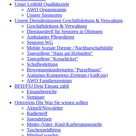
Unser Leitbild
Qualitätsziele
AWO Organigramm
Unsere Sponsoren
Unsere Dienstleistungen
Geschäftsleitung & Verwaltung
Geschäftsleitung & Verwaltung
Dienstagstreff für Senioren in Öhringen
Ambulanter Pflegedienst
Senioren WG
Mobile Soziale Dienste / Nachbarschaftshilfe
Tagespflege "Haus am Hofgarten"
Tagespflege "Kesseläcker"
Schulbegleitung
Bewegungskindergarten "Purzelbaum"
Autismus-Kompetenz-Zentrum (AutKom)
AWO Familienzentrum
BFD/FSJ
Dein Einsatz zählt
Einsatzbereiche
Seminare
Ortsverein Öhr
Was Sie wissen sollten
Aktuell/Newsletter
Radlertreff
Jugendreisen
Mutter-/Vater- Kind-Kurberatungsstelle
Taschengeldbörse
Mitglied werden